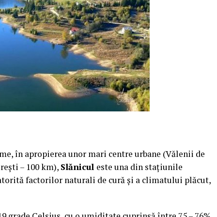
ume, în apropierea unor mari centre urbane (Vălenii de
reşti – 100 km),
Slănicul
este una din staţiunile
torită factorilor naturali de cură şi a climatului plăcut,
9 grade Celsius, cu o umiditate cuprinsă între 75 – 76%