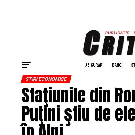
ASIGURARI
BANCI
ST
STIRI ECONOMICE
Staţiunile din R
Puţini ştiu de ele
în Alpi