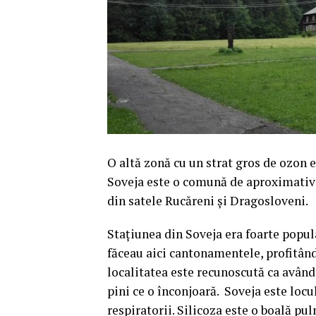
O altă zonă cu un strat gros de ozon 
Soveja este o comună de aproximativ 2
din satele Rucăreni şi Dragosloveni.
Staţiunea din Soveja era foarte popular
făceau aici cantonamentele, profitând 
localitatea este recunoscută ca având
pini ce o înconjoară. Soveja este locul
respiratorii. Silicoza este o boală pu