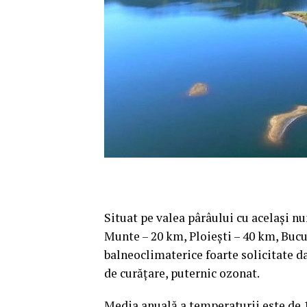
Situat pe valea pârâului cu acelaşi n
Munte – 20 km, Ploieşti – 40 km, Bucu
balneoclimaterice foarte solicitate da
de curăţare, puternic ozonat.
Media anuală a temperaturii este de 1