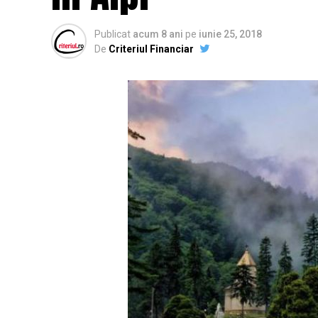
Publicat
acum 8 ani
pe
iunie 25, 2018
De
Criteriul Financiar