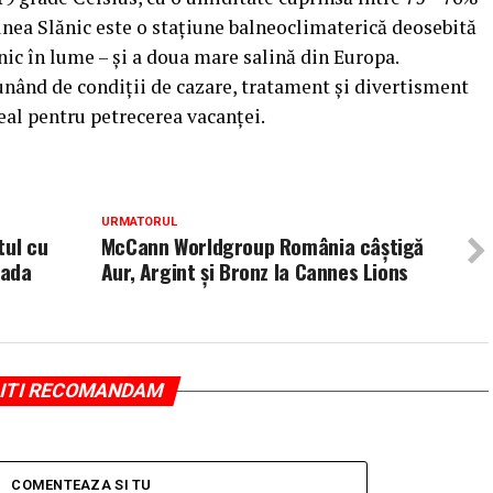
iunea Slănic este o staţiune balneoclimaterică deosebită
ic în lume – şi a doua mare salină din Europa.
punând de condiţii de cazare, tratament şi divertisment
deal pentru petrecerea vacanţei.
URMATORUL
tul cu
McCann Worldgroup România câștigă
rada
Aur, Argint și Bronz la Cannes Lions
ITI RECOMANDAM
COMENTEAZA SI TU