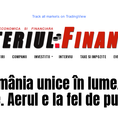
Track all markets on TradingView
IRI
COMPANII
INVESTITII
INTERVIU
TAXE SI IMPOZITE
EV
omânia unice în lume
. Aerul e la fel de p