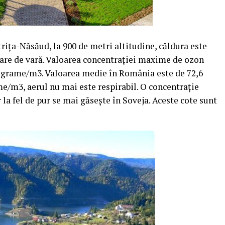
striţa-Năsăud, la 900 de metri altitudine, căldura este
lare de vară. Valoarea concentraţiei maxime de ozon
rograme/m3. Valoarea medie în România este de 72,6
/m3, aerul nu mai este respirabil. O concentraţie
la fel de pur se mai găseşte în Soveja. Aceste cote sunt