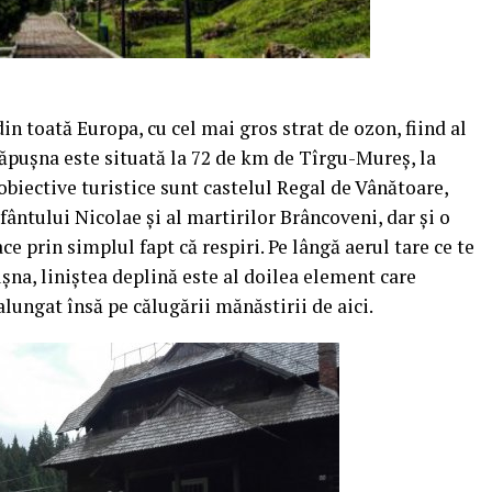
din toată Europa, cu cel mai gros strat de ozon, fiind al
Lăpuşna este situată la 72 de km de Tîrgu-Mureş, la
obiective turistice sunt castelul Regal de Vânătoare,
ântului Nicolae şi al martirilor Brâncoveni, dar şi o
ace prin simplul fapt că respiri.
Pe lângă aerul tare ce te
şna, liniştea deplină este al doilea element care
alungat însă pe călugării mănăstirii de aici.