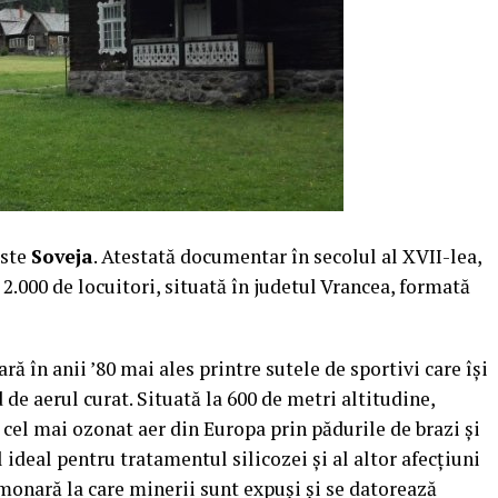
este
Soveja
. Atestată documentar în secolul al XVII-lea,
.000 de locuitori, situată în judetul Vrancea, formată
ă în anii ’80 mai ales printre sutele de sportivi care îşi
de aerul curat. Situată la 600 de metri altitudine,
 cel mai ozonat aer din Europa prin pădurile de brazi şi
 ideal pentru tratamentul silicozei şi al altor afecţiuni
lmonară la care minerii sunt expuşi şi se datorează