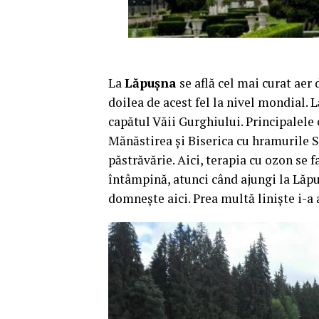
La
Lăpuşna
se află cel mai curat aer 
doilea de acest fel la nivel mondial. 
capătul Văii Gurghiului. Principalele 
Mănăstirea şi Biserica cu hramurile Sf
păstrăvărie. Aici, terapia cu ozon se f
întâmpină, atunci când ajungi la Lăpu
domneşte aici. Prea multă linişte i-a 