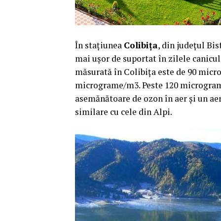
În staţiunea
Colibiţa
, din judeţul Bi
mai uşor de suportat în zilele canicu
măsurată în Colibiţa este de 90 mic
micrograme/m3. Peste 120 micrograme
asemănătoare de ozon în aer şi un aer 
similare cu cele din Alpi.