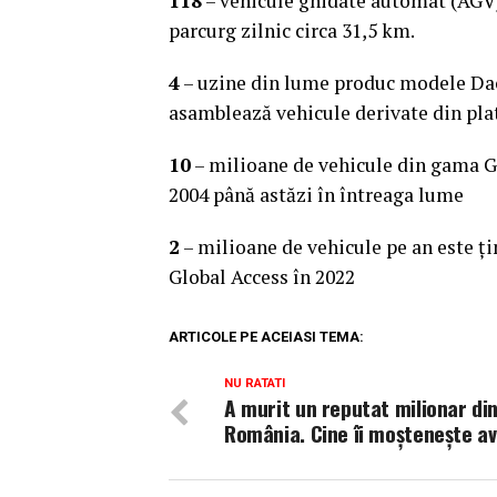
118
– vehicule ghidate automat (AGV) 
parcurg zilnic circa 31,5 km.
4
– uzine din lume produc modele Daci
asamblează vehicule derivate din pl
10
– milioane de vehicule din gama G
2004 până astăzi în întreaga lume
2
– milioane de vehicule pe an este ţi
Global Access în 2022
ARTICOLE PE ACEIASI TEMA:
NU RATATI
A murit un reputat milionar di
România. Cine îi moşteneşte a