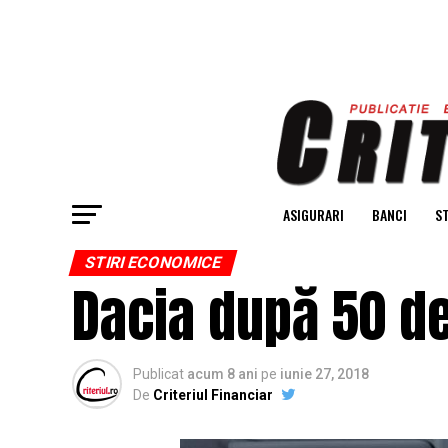
ASIGURARI
BANCI
ST
STIRI ECONOMICE
Dacia după 50 de 
Publicat
acum 8 ani
pe
iunie 27, 2018
De
Criteriul Financiar