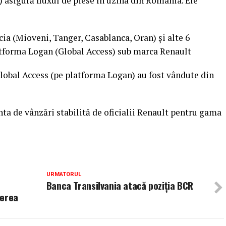
asigură fluxul de piese în uzina din România. Ele
a (Mioveni, Tanger, Casablanca, Oran) şi alte 6
atforma Logan (Global Access) sub marca Renault
lobal Access (pe platforma Logan) au fost vândute din
nta de vânzări stabilită de oficialii Renault pentru gama
URMATORUL
n
Banca Transilvania atacă poziția BCR
verea