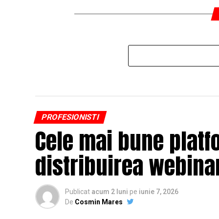
PROFESIONISTI
Cele mai bune platf
distribuirea webinar
Publicat
acum 2 luni
pe
iunie 7, 2026
De
Cosmin Mares