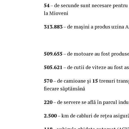
54
– de secunde sunt necesare pentru 
la Mioveni
313.883
– de maşini a produs uzina 
509.655
– de motoare au fost produse
505.621
– de cutii de viteze au fost 
570
– de camioane şi
15
trenuri trans
fiecare săptămână
220
– de servere se află în parcul ind
2.500
– km de cabluri de reţea asigu