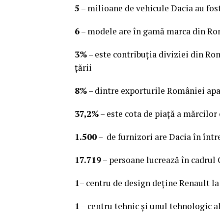
5
– milioane de vehicule Dacia au fos
6
– modele are în gamă marca din Rom
3%
– este contribuţia diviziei din Ro
ţării
8%
– dintre exporturile României ap
37,2%
– este cota de piaţă a mărcilo
1.500
– de furnizori are Dacia în înt
17.719
– persoane lucrează în cadru
1
– centru de design deţine Renault la
1
– centru tehnic şi unul tehnologic a