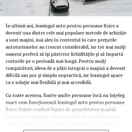
o mină de informație, plină de întrebări pe care și le pun
oamenii cu adevărat. Dacă transcrierea ajunge pe o
pagină de pe site-ul tău, ai dintr-odată două mii de
În ultimii ani, leasingul auto pentru persoane fizice a
cuvinte tematice, scrise exact în limbajul în care se
devenit una dintre cele mai populare metode de achiziție
caută.
a unei mașini, mai ales în contextul în care prețurile
Apoi vine partea de comportament. O pagină pe care
autoturismelor au crescut considerabil, iar tot mai mulți
vizitatorii stau zece, cincisprezece minute ca să
oameni preferă să își păstreze lichiditățile și să împartă
urmărească replay-ul trimite un semnal greu de ignorat.
costurile pe o perioadă mai lungă. Pentru mulți
Google nu îți măsoară direct satisfacția, însă timpul
cumpărători, ideea de a plăti integral o mașină a devenit
petrecut, scrollul și revenirile spun ceva despre cât de
dificilă sau pur și simplu nepractică, iar leasingul apare
util e materialul.
ca o soluție mai flexibilă și mai accesibilă.
Și mai e ceva ce se uită ușor. Un webinar reușit atrage
Cu toate acestea, foarte multe persoane încă nu înțeleg
linkuri aproape de la sine. Cineva îl menționează într-un
exact cum funcționează leasingul auto pentru persoane
newsletter, altcineva îl citează într-un articol, un
fizice. Există confuzii legate de proprietatea mașinii,
partener îl trimite în comunitatea lui. Fiecare astfel de
avans, rate, dobânzi, valoare reziduală sau diferențele
mențiune e o cărămidă pusă la autoritatea domeniului
dintre leasing și credit auto. Tocmai de aceea, înainte să
tău, iar autoritatea e moneda forte în SEO.
semnezi orice contract, este important să înțelegi clar