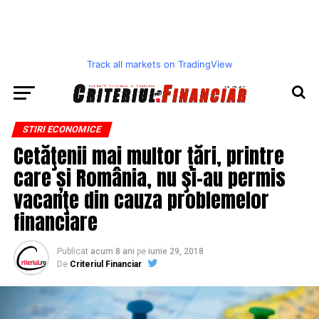
Track all markets on TradingView
STIRI ECONOMICE
Cetăţenii mai multor țări, printre
care și România, nu şi-au permis
vacanţe din cauza problemelor
financiare
Publicat
acum 8 ani
pe
iunie 29, 2018
De
Criteriul Financiar