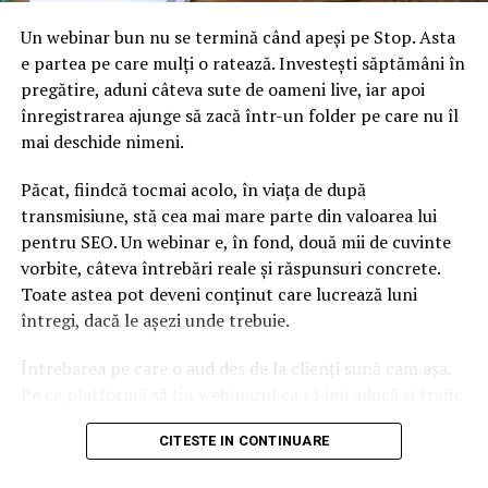
Un webinar bun nu se termină când apeși pe Stop. Asta
e partea pe care mulți o ratează. Investești săptămâni în
pregătire, aduni câteva sute de oameni live, iar apoi
înregistrarea ajunge să zacă într-un folder pe care nu îl
mai deschide nimeni.
Păcat, fiindcă tocmai acolo, în viața de după
transmisiune, stă cea mai mare parte din valoarea lui
pentru SEO. Un webinar e, în fond, două mii de cuvinte
vorbite, câteva întrebări reale și răspunsuri concrete.
Toate astea pot deveni conținut care lucrează luni
întregi, dacă le așezi unde trebuie.
Întrebarea pe care o aud des de la clienți sună cam așa.
Pe ce platformă să țin webinarul ca să îmi aducă și trafic
din Google, nu doar lead-uri pe moment? Răspunsul
CITESTE IN CONTINUARE
scurt e că platforma contează, dar nu în felul în care
cred ei.