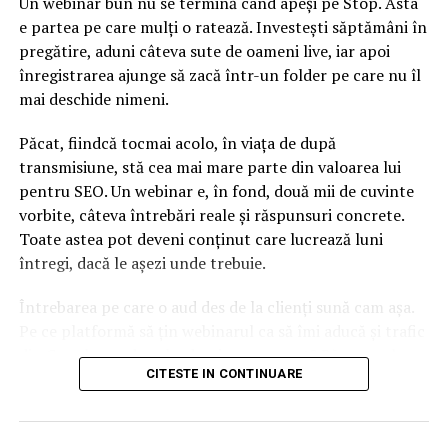
Un webinar bun nu se termină când apeși pe Stop. Asta
e partea pe care mulți o ratează. Investești săptămâni în
pregătire, aduni câteva sute de oameni live, iar apoi
înregistrarea ajunge să zacă într-un folder pe care nu îl
mai deschide nimeni.
Păcat, fiindcă tocmai acolo, în viața de după
transmisiune, stă cea mai mare parte din valoarea lui
pentru SEO. Un webinar e, în fond, două mii de cuvinte
vorbite, câteva întrebări reale și răspunsuri concrete.
Toate astea pot deveni conținut care lucrează luni
întregi, dacă le așezi unde trebuie.
Întrebarea pe care o aud des de la clienți sună cam așa.
Pe ce platformă să țin webinarul ca să îmi aducă și trafic
din Google, nu doar lead-uri pe moment? Răspunsul
CITESTE IN CONTINUARE
scurt e că platforma contează, dar nu în felul în care
cred ei.
Nu cel mai tare software câștigă, ci acela care îți lasă