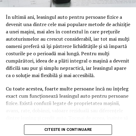
oamenii cu adevărat. Dacă transcrierea ajunge pe o
pagină de pe site-ul tău, ai dintr-odată două mii de
În ultimii ani, leasingul auto pentru persoane fizice a
cuvinte tematice, scrise exact în limbajul în care se
devenit una dintre cele mai populare metode de achiziție
caută.
a unei mașini, mai ales în contextul în care prețurile
Apoi vine partea de comportament. O pagină pe care
autoturismelor au crescut considerabil, iar tot mai mulți
vizitatorii stau zece, cincisprezece minute ca să
oameni preferă să își păstreze lichiditățile și să împartă
urmărească replay-ul trimite un semnal greu de ignorat.
costurile pe o perioadă mai lungă. Pentru mulți
Google nu îți măsoară direct satisfacția, însă timpul
cumpărători, ideea de a plăti integral o mașină a devenit
petrecut, scrollul și revenirile spun ceva despre cât de
dificilă sau pur și simplu nepractică, iar leasingul apare
util e materialul.
ca o soluție mai flexibilă și mai accesibilă.
Și mai e ceva ce se uită ușor. Un webinar reușit atrage
Cu toate acestea, foarte multe persoane încă nu înțeleg
linkuri aproape de la sine. Cineva îl menționează într-un
exact cum funcționează leasingul auto pentru persoane
newsletter, altcineva îl citează într-un articol, un
fizice. Există confuzii legate de proprietatea mașinii,
partener îl trimite în comunitatea lui. Fiecare astfel de
avans, rate, dobânzi, valoare reziduală sau diferențele
mențiune e o cărămidă pusă la autoritatea domeniului
dintre leasing și credit auto. Tocmai de aceea, înainte să
tău, iar autoritatea e moneda forte în SEO.
semnezi orice contract, este important să înțelegi clar
CITESTE IN CONTINUARE
mecanismul acestui tip de finanțare și să știi la ce să fii